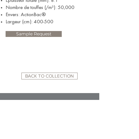
Épaisseur totale (mm): 8.1
Nombre de touffes (/m²): 50,000
Envers: ActionBac®
Largeur (cm): 400-500
Sample Request
BACK TO COLLECTION
RELATED WEBSITES:
ACADEMY