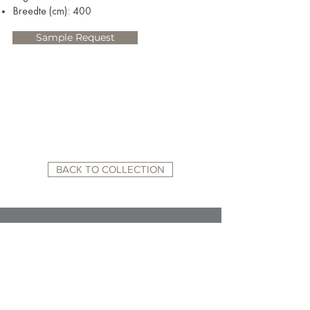
Breedte (cm): 400
Sample Request
BACK TO COLLECTION
RELATED WEBSITES:
ACADEMY