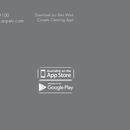
9100
Download our Best Wool
Carpets Cleaning App!
carpets.com