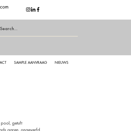
.com
ACT
SAMPLE AANVRAAG
NIEUWS
 Shadow
Ber
pool, getuft
ads garen, ongeverfd