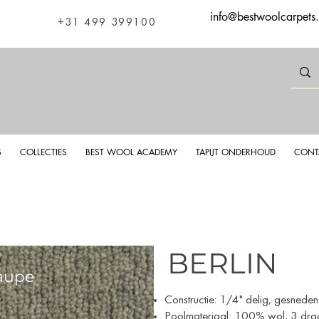
info@bestwoolcarpets
+31 499 399100
S
COLLECTIES
BEST WOOL ACADEMY
TAPIJT ONDERHOUD
CONT
BERLIN
Taupe
Berlin
Constructie: 1/4" delig, gesneden 
Poolmateriaal: 100% wol, 3 dra